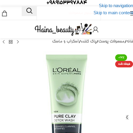
989153397884+
Skip to navigation
Skip to main content
خانه
/
محصولات پوست
/
پاک کننده
/
اسکراب و ماسک
-17%
فروخته شده