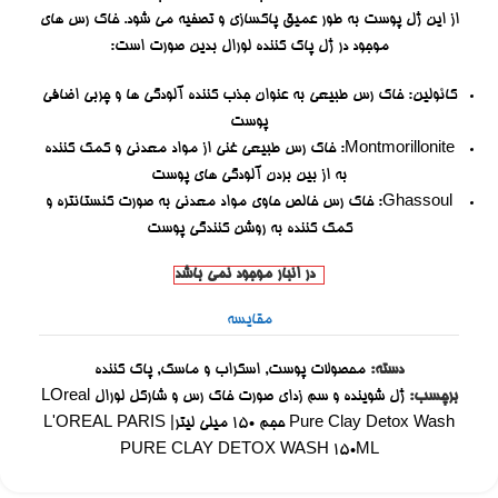
از این ژل پوست به طور عمیق پاکسازی و تصفیه می شود. خاک رس های
موجود در ژل پاک کننده لورال بدین صورت است:
کائولین: خاک رس طبیعی به عنوان جذب کننده آلودگی ها و چربی اضافی
پوست
Montmorillonite: خاک رس طبیعی غنی از مواد معدنی و کمک کننده
به از بین بردن آلودگی های پوست
Ghassoul: خاک رس خالص حاوی مواد معدنی به صورت کنستانتره و
کمک کننده به روشن کنندگی پوست
در انبار موجود نمی باشد
مقایسه
دسته:
محصولات پوست
,
اسکراب و ماسک
,
پاک کننده
برچسب:
ژل شوینده و سم زدای صورت خاک رس و شارکل لورال LOreal
Pure Clay Detox Wash حجم 150 میلی لیتر| L'OREAL PARIS
PURE CLAY DETOX WASH 150ML