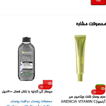
محصولات مشابه
-36%
فروخته شده
میسلار ژلی گارنیه با زغال فعال 400میل
فروخته شده
سرم بوستر شات ویتامین سی
محصولات پوست
,
مراقبت پوست
,
آرنسیا|ARENCIA VITAMIN C