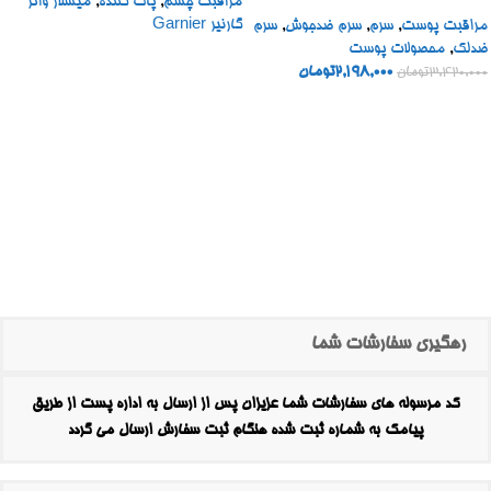
مراقبت چشم
,
پاک کننده
,
میسلار واتر
BOOSTER SHOT
گارنیر Garnier
مراقبت پوست
,
سرم
,
سرم ضدجوش
,
سرم
ضدلک
,
محصولات پوست
2,198,000
تومان
3,420,000
تومان
رهگیری سفارشات شما
کد مرسوله های سفارشات شما عزیزان پس از ارسال به اداره پست از طریق
پیامک به شماره ثبت شده هنگام ثبت سفارش ارسال می گردد