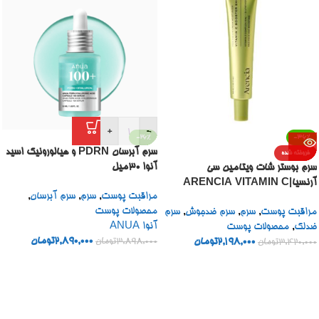
+
-
-26%
-36%
سرم آبرسان PDRN و هیالورونیک اسید
فروخته شده
آنوا 30میل
سرم بوستر شات ویتامین سی
آرنسیا|ARENCIA VITAMIN C
مراقبت پوست
,
سرم
,
سرم آبرسان
,
BOOSTER SHOT
محصولات پوست
مراقبت پوست
,
سرم
,
سرم ضدجوش
,
سرم
آنوا ANUA
ضدلک
,
محصولات پوست
2,890,000
تومان
2,198,000
تومان
3,898,000
تومان
3,420,000
تومان