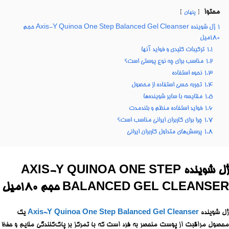
محتوا
پنهان
1
ژل شوینده Axis-Y Quinoa One Step Balanced Gel Cleanser حجم
۱۸۰میل
1.1
ترکیبات کلیدی و فواید آنها
1.2
مناسب برای چه نوع پوستی است؟
1.3
نحوه استفاده
1.4
تجربه حسی استفاده از محصول
1.5
مقایسه با سایر شوینده‌ها
1.6
فواید استفاده منظم و بلندمدت
1.7
چرا برای کاربران ایرانی مناسب است؟
1.8
پرسش‌های متداول کاربران ایرانی
ژل شوینده AXIS-Y QUINOA ONE STEP
BALANCED GEL CLEANSER حجم ۱۸۰میل
ژل شوینده
Axis-Y Quinoa One Step Balanced Gel Cleanser
یک
محصول مراقبت از پوست منحصر به فرد است که با تمرکز بر پاک‌کنندگی ملایم و حفظ