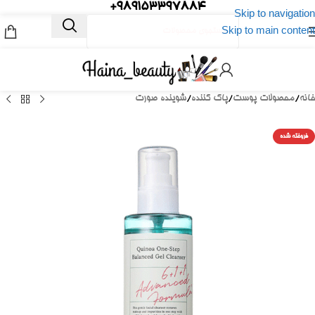
989153397884+
Skip to navigation
Skip to main content
خانه
/
محصولات پوست
/
پاک کننده
/
شوینده صورت
فروخته شده