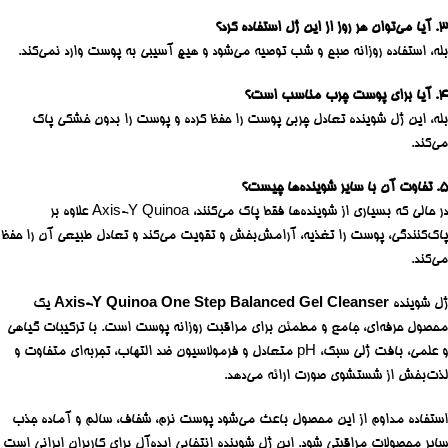
۳. آیا می‌توان هر روز از این ژل استفاده کرد؟
بله، استفاده روزانه صبح و شب توصیه می‌شود و هیچ آسیبی به پوست وارد نمی‌کند.
۴. آیا برای پوست چرب مناسب است؟
بله، این ژل شوینده تعادل چربی پوست را حفظ کرده و پوست را بدون خشکی پاک
می‌کند.
۵. تفاوت آن با سایر شوینده‌ها چیست؟
در حالی که بسیاری از شوینده‌ها فقط پاک می‌کنند، Axis-Y Quinoa علاوه بر
پاک‌کنندگی، پوست را تغذیه، آرامش‌بخش و تقویت می‌کند و تعادل طبیعی آن را حفظ
می‌کند.
ژل شوینده
Axis-Y Quinoa One Step Balanced Gel Cleanser
یک
محصول حرفه‌ای، جامع و مطمئن برای مراقبت روزانه پوست است. با ترکیبات گیاهی
و علمی، بافت ژلی سبک، pH متعادل و فرمولاسیون ضد التهاب، تجربه‌ای متفاوت و
لذت‌بخش از شستشوی صورت ارائه می‌دهد.
استفاده مداوم از این محصول باعث می‌شود پوست نرم، شفاف، سالم و آماده جذب
سایر محصولات مراقبتی شود. این ژل شوینده انتخابی ایده‌آل برای کاربران ایرانی است