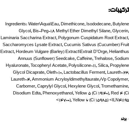
ترکیبات:
Ingredients: Water\Aqua\Eau, Dimethicone, Isododecane, Butylene
Glycol, Bis-Peg-18 Methyl Ether Dimethyl Silane, Glycerin,
Laminaria Saccharina Extract, Polygonum Cuspidatum Root Extract,
Saccharomyces Lysate Extract, Cucumis Sativus (Cucumber) Fruit
Extract, Hordeum Vulgare (Barley) Extract\Extrait D’Orge, Helianthus
Annuus (Sunflower) Seedcake, Caffeine, Trehalose, Sodium
Hyaluronate, Tocopheryl Acetate, Polysilicone-11, Silica, Propylene
Glycol Dicaprate, Oleth-10, Lactobacillus Ferment, Laureth-23,
Laureth-4, Ammonium Acryloyldimethyltaurate/Vp Copolymer,
Carbomer, Caprylyl Glycol, Hexylene Glycol, Tromethamine,
Disodium Edta, Phenoxyethanol, Yellow 5 (Ci 19140), Red 4 (Ci
14700), Yellow 6 (Ci 15985) <ILN41195>
برند