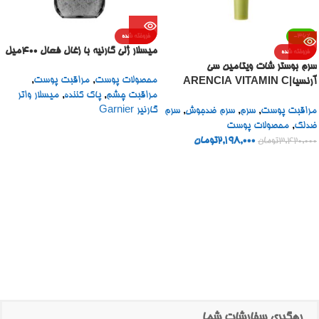
-36%
فروخته شده
میسلار ژلی گارنیه با زغال فعال 400میل
فروخته شده
سرم بوستر شات ویتامین سی
محصولات پوست
,
مراقبت پوست
,
آرنسیا|ARENCIA VITAMIN C
مراقبت چشم
,
پاک کننده
,
میسلار واتر
BOOSTER SHOT
گارنیر Garnier
مراقبت پوست
,
سرم
,
سرم ضدجوش
,
سرم
ضدلک
,
محصولات پوست
2,198,000
تومان
3,420,000
تومان
رهگیری سفارشات شما