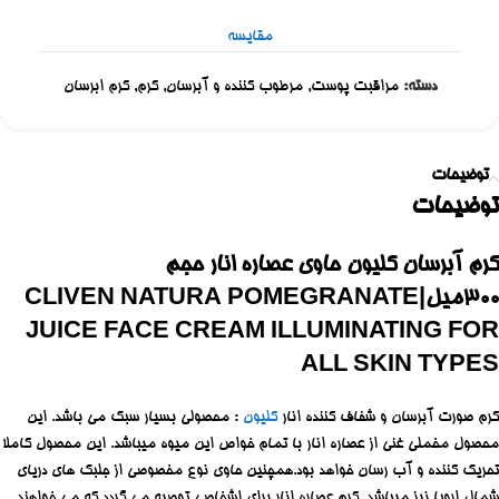
مقایسه
دسته:
مراقبت پوست
,
مرطوب کننده و آبرسان
,
کرم
,
کرم ابرسان
توضیحات
توضیحات
کرم آبرسان کلیون حاوی عصاره انار حجم
300میل|CLIVEN NATURA POMEGRANATE
JUICE FACE CREAM ILLUMINATING FOR
ALL SKIN TYPES
کرم صورت آبرسان و شفاف کننده انار
کلیون
: محصولی بسیار سبک می باشد. این
محصول مخملی غنی از عصاره انار با تمام خواص این میوه میباشد. این محصول کاملا
تحریک کننده و آب رسان خواهد بود.همچنین حاوی نوع مخصوصی از جلبک های دریای
شمال اروپا نیز میباشد. کرم عصاره انار برای اشخاصی توصیه می گردد که می خواهند