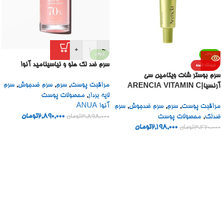
+
-
-26%
-36%
سرم ضد لک هلو و نیاسینامید آنوا
فروخته شده
سرم بوستر شات ویتامین سی
مراقبت پوست
,
سرم
,
سرم ضدجوش
,
سرم
آرنسیا|ARENCIA VITAMIN C
لایه بردار
,
محصولات پوست
BOOSTER SHOT
آنوا ANUA
مراقبت پوست
,
سرم
,
سرم ضدجوش
,
سرم
2,890,000
تومان
ضدلک
,
محصولات پوست
3,898,000
تومان
2,198,000
تومان
3,420,000
تومان