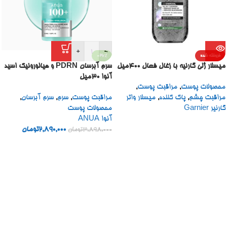
+
-
فروخته شده
-26%
میسلار ژلی گارنیه با زغال فعال 400میل
سرم آبرسان PDRN و هیالورونیک اسید
آنوا 30میل
محصولات پوست
,
مراقبت پوست
,
مراقبت چشم
,
پاک کننده
,
میسلار واتر
مراقبت پوست
,
سرم
,
سرم آبرسان
,
گارنیر Garnier
محصولات پوست
آنوا ANUA
2,890,000
تومان
3,898,000
تومان