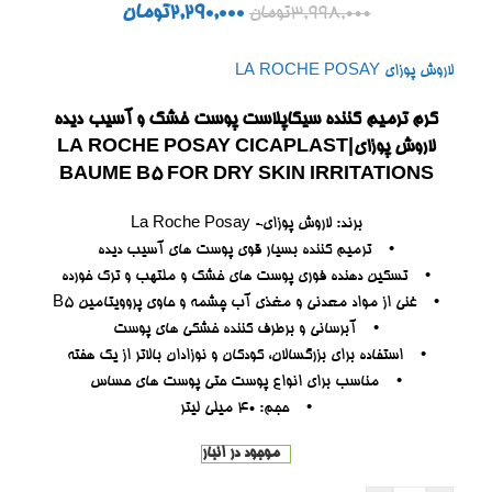
2,290,000
تومان
3,998,000
تومان
لاروش پوزای LA ROCHE POSAY
کرم ترمیم کننده سیکاپلاست پوست خشک و آسیب دیده
لاروش پوزای|LA ROCHE POSAY CICAPLAST
BAUME B5 FOR DRY SKIN IRRITATIONS
برند: لاروش پوزای- La Roche Posay
• ترمیم کننده بسیار قوی پوست های آسیب دیده
• تسکین دهنده فوری پوست های خشک و ملتهب و ترک خورده
• غنی از مواد معدنی و مغذی آب چشمه و حاوی پروویتامین B5
• آبرسانی و برطرف کننده خشکی های پوست
• استفاده برای بزرگسالان، کودکان و نوزادان بالاتر از یک هفته
• مناسب برای انواع پوست حتی پوست های حساس
• حجم: 40 میلی لیتر
موجود در انبار