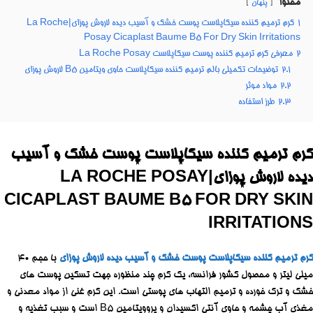
محتوا
پنهان
1
کرم ترمیم کننده سیکاپلاست پوست خشک و آسیب دیده لاروش پوزای|La Roche
Posay Cicaplast Baume B5 For Dry Skin Irritations
2
معرفی کرم ترمیم کننده پوست سیکاپلاست La Roche Posay
2.1
توضیحات تکمیلی بالم ترمیم کننده سیکاپلاست حاوی ویتامین B5 لاروش پوزای
2.2
مواد موثر
2.3
طرز استفاده
کرم ترمیم کننده سیکاپلاست پوست خشک و آسیب
دیده لاروش پوزای|LA ROCHE POSAY
CICAPLAST BAUME B5 FOR DRY SKIN
IRRITATIONS
کرم ترمیم کننده سیکاپلاست پوست خشک و آسیب دیده لاروش پوزای
با حجم 40
میلی لیتر و محصول کشور فرانسه، یک کرم چند منظوره جهت تسکین پوست های
خشک و ترک خورده و ترمیم التهاب های پوستی است. این کرم غنی از مواد معدنی و
مغذی آب چشمه و حاوی آنتی اکسیدان و پروویتامین B5 است و سبب تغذیه و