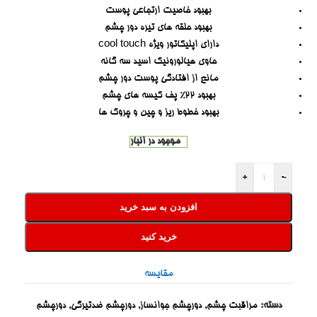
بهبود خاصیت ارتجاعی پوست
بهبود حلقه های تیره دور چشم
دارای اپلیکاتور ویژه cool touch
حاوی هیالورونیک اسید سه گانه
مانع از افتادگی پوست دور چشم
بهبود 22% پف کیسه های چشم
بهبود خطوط ریز و چین و چروک ها
موجود در انبار
+
-
افزودن به سبد خرید
خرید کنید
مقایسه
دسته:
مراقبت چشم
,
دورچشم جوانساز
,
دورچشم ضدتیرگی
,
دورچشم