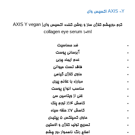
AXIS -Y اکسیس وای
کرم دورچشم کلاژن ساز و روشن کننده اکسیس وای| AXIS Y vegan
collagen eye serum 10ml
ضد حساسیت
آبرسانی پوست
عدم ایجاد چربی
فاقد تست حیوانی
حاوی کلاژن گیاهی
مبارزه با علائم پیری
مناسب انواع پوست
غنی از ویتامین سی
کاهش 14% تورم پلک
کاهش 7% حلقه سیاه
حاوی کمپلکس ۵ پپتیدی
تسریع تولید کلاژن و الاستین
اصلاح رنگ ناهموار دور چشم