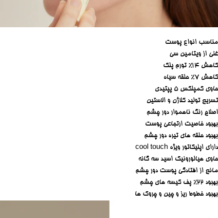
مناسب انواع پوست
غنی از ویتامین سی
کاهش 14% تورم پلک
کاهش 7% حلقه سیاه
حاوی کمپلکس ۵ پپتیدی
تسریع تولید کلاژن و الاستین
اصلاح رنگ ناهموار دور چشم
بهبود خاصیت ارتجاعی پوست
بهبود حلقه های تیره دور چشم
دارای اپلیکاتور ویژه cool touch
حاوی هیالورونیک اسید سه گانه
مانع از افتادگی پوست دور چشم
بهبود 22% پف کیسه های چشم
بهبود خطوط ریز و چین و چروک ها