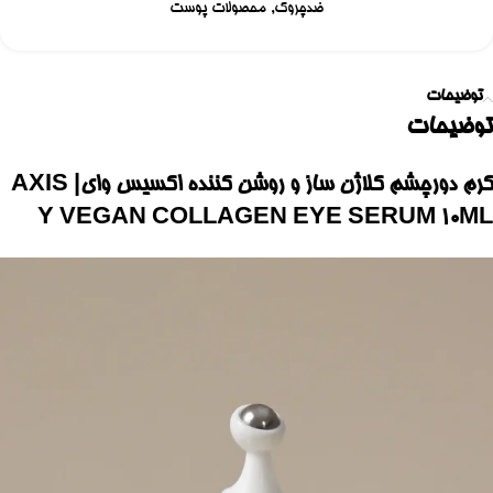
ضدچروک
,
محصولات پوست
توضیحات
توضیحات
کرم دورچشم کلاژن ساز و روشن کننده اکسیس وای| AXIS
Y VEGAN COLLAGEN EYE SERUM 10ML