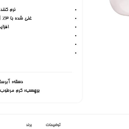
نرم کنند
غنی شده با 3% [گلیسیرین + اسید هیالورونیک + آلوئه ورا]
افزا
دسته:
آبرسا
برچسب:
کرم مرطوب کنن
توضیحات
برند