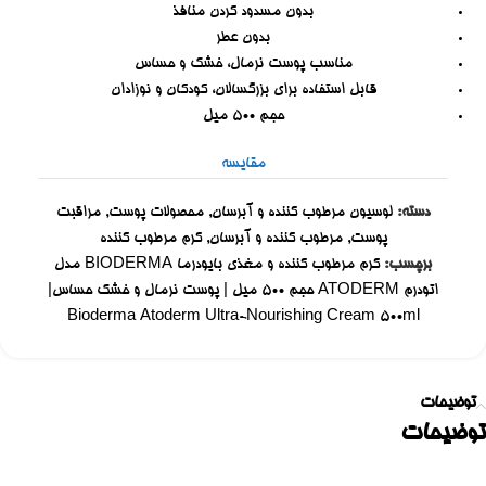
بدون مسدود کردن منافذ
بدون عطر
مناسب پوست نرمال، خشک و حساس
قابل استفاده برای بزرگسالان، کودکان و نوزادان
حجم ۵۰۰ میل
مقایسه
دسته:
لوسیون مرطوب کننده و آبرسان
,
محصولات پوست
,
مراقبت
پوست
,
مرطوب کننده و آبرسان
,
کرم مرطوب کننده
برچسب:
کرم مرطوب کننده و مغذی بایودرما BIODERMA مدل
اتودرم ATODERM حجم 500 میل | پوست نرمال و خشک حساس|
Bioderma Atoderm Ultra-Nourishing Cream 500ml
توضیحات
توضیحات