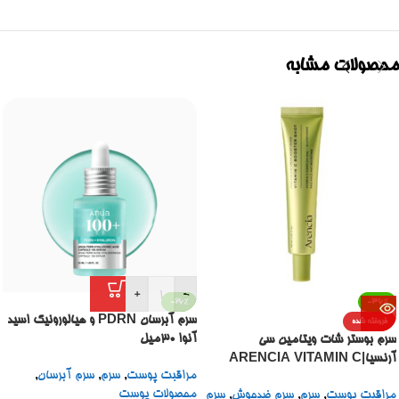
محصولات مشابه
+
-
-26%
-36%
سرم آبرسان PDRN و هیالورونیک اسید
فروخته شده
آنوا 30میل
سرم بوستر شات ویتامین سی
آرنسیا|ARENCIA VITAMIN C
مراقبت پوست
,
سرم
,
سرم آبرسان
,
BOOSTER SHOT
محصولات پوست
مراقبت پوست
,
سرم
,
سرم ضدجوش
,
سرم