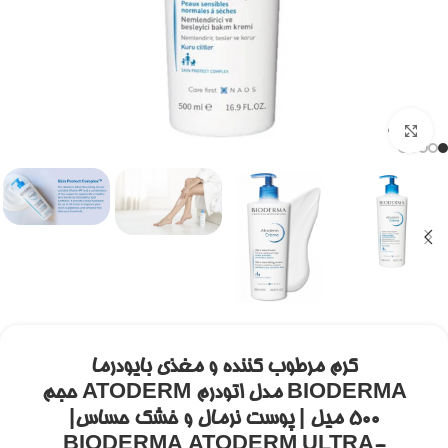
برای بزرگنمایی کلیک کنید
کرم مرطوب کننده و مغذی بایودرما
BIODERMA مدل اتودرم ATODERM حجم
500 میل | پوست نرمال و خشک حساس|
BIODERMA ATODERM ULTRA-