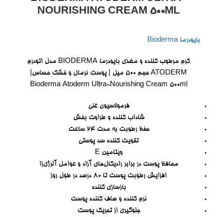
NOURISHING CREAM 500ML
بایودرما Bioderma
کرم مرطوب کننده و مغذی بایودرما BIODERMA مدل اتودرم
ATODERM حجم 500 میل | پوست نرمال و خشک حساس|
Bioderma Atoderm Ultra-Nourishing Cream 500ml
فرمولاسیون غنی
شاداب کننده و طراوت بخش
حفظ رطوبت به مدت ۲۴ ساعت
تقویت کننده سد پوستی
ویتامین E
محافظ پوست در برابر رادیکال‌های آزاد و عوامل آلرژی‌زا
افزایش رطوبت پوست تا ۸۰ درصد در طول روز
بازسازی کننده
نرم کننده و صاف کننده پوست
جلوگیری از تحریک پوست