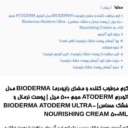
محتوا
پنهان
1
کرم مرطوب کننده و مغذی بایودرما BIODERMA مدل اتودرم ATODERM حجم
500 میل | پوست نرمال و خشک حساس| Bioderma Atoderm Ultra-
Nourishing Cream 500ml
2
درباره کرم آتودرم
3
چرا آبرسان پوست خشک بایودرما خاص است؟
4
نحوه استفاده
5
لاین مراقبت از پوست خشک بایودرما : لاین اتودرم بایودرما
6
مزیت های کرم آبرسان پوست خشک بایودرما
7
حجم آبرسان پوست خشک بایودرما
کرم مرطوب کننده و مغذی بایودرما BIODERMA مدل
اتودرم ATODERM حجم 500 میل | پوست نرمال و
خشک حساس| BIODERMA ATODERM ULTRA-
NOURISHING CREAM 500ML