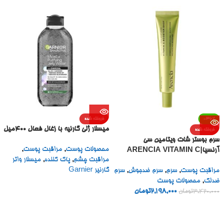
-36%
فروخته شده
میسلار ژلی گارنیه با زغال فعال 400میل
فروخته شده
سرم بوستر شات ویتامین سی
محصولات پوست
,
مراقبت پوست
,
آرنسیا|ARENCIA VITAMIN C
مراقبت چشم
,
پاک کننده
,
میسلار واتر
BOOSTER SHOT
گارنیر Garnier
مراقبت پوست
,
سرم
,
سرم ضدجوش
,
سرم
ضدلک
,
محصولات پوست
2,198,000
تومان
3,420,000
تومان