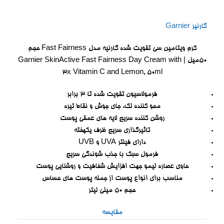
گارنیر Garnier
کرم ویتامین سی تقویت شده گارنیه مدل Fast Fairness حجم
50میل | Garnier SkinActive Fast Fairness Day Cream with
3x Vitamin C and Lemon, 50ml
فرمولاسیون تقویت شده تا 3 برابر
محو کننده لک، جای جوش و نقاط تیره
روشن کننده سریع لایه های عمقی پوست
تاثیرگذاری سریع ظرف یکهفته
دارای فیلتر UVA و UVB
فرمول سبک با جذب شوندگی سریع
حاوی عصاره لیمو جهت افزایش شفافیت و روشنایی پوست
مناسب برای انواع پوست از جمله پوست های حساس
حجم 50 میلی لیتر
مقایسه