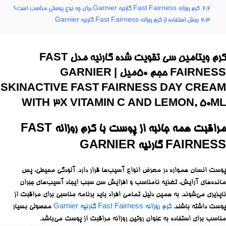
2.2
کرم روزانه Fast Fairness گارنیه Garnier برای چه نوع پوستی مناسب است؟
2.3
روش استفاده از کرم روزانه Fast Fairness گارنیه Garnier
کرم ویتامین سی تقویت شده گارنیه مدل FAST
FAIRNESS حجم 50میل | GARNIER
SKINACTIVE FAST FAIRNESS DAY CREAM
WITH 3X VITAMIN C AND LEMON, 50ML
مراقبت همه جانبه از پوست با کرم روزانه FAST
FAIRNESS گارنیه GARNIER
پوست انسان همواره در معرض انواع آسیب‌ها قرار دارد. آلودگی محیطی، پس
مانده‌های آرایش، تغذیه نامناسب و افزایش سن سبب ایجاد آسیب‌های جبران
ناپذیری می‌شوند. به همین دلیل تمامی افراد باید برنامه مناسبی برای مراقبت از
پوست داشته باشند.
کرم روزانه Fast Fairness گارنیه Garnier
محصولی بسیار
مناسب برای استفاده به عنوان روتین روزانه مراقبت از پوست می‌باشد.