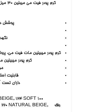
پوشش ده
نگهد
کرم پودر میبیلین مات فیت می، پرول
کرم پودر میبیلین
مو
قابلیت است
دارای تست آ
BEIGE
,
124 SOFT
100 WARM IVORY
,
220 NATURAL BEIGE
,
رنگ