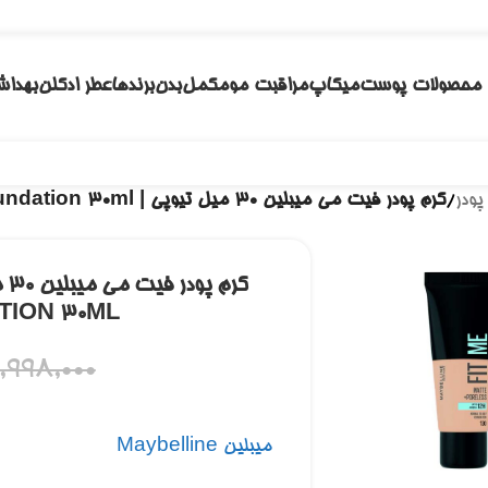
محصولات پوست
میکاپ
مراقبت مو
مکمل
بدن
برندها
عطر ادکلن
بهداش
پودر
/
کرم پودر فیت می میبلین ۳۰ میل تیوپی | Maybelline Fit Me Matte and Poreless Foundation 30ml
TION 30ML
1,998,000
میبلین Maybelline
 بزرگنمایی کلیک کنید