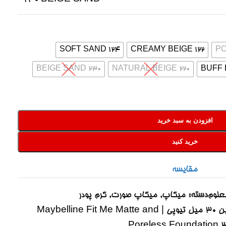
124 SOFT SAND
122 CREAMY BEIGE
230 BEIGE SAND
220 NATURAL BEIGE
افزودن به سبد خرید
خرید کنید
مقایسه
علوم
دسته:
میکاپ
,
میکاپ صورت
,
کرم پودر
کرم پودر فیت می میبلین ۳۰ میل تیوپی | Maybelline Fit Me Matte and
Poreless Foundation 