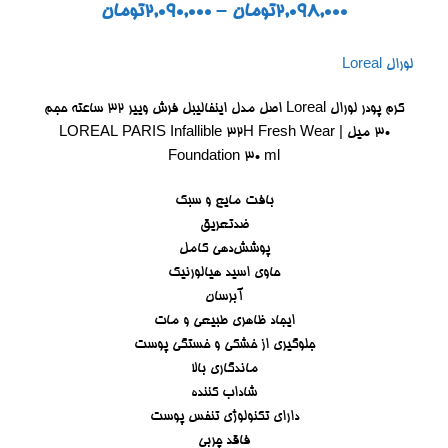
2,098,000
تومان
–
2,090,000
تومان
لورال Loreal
کرم پودر لورال Loreal اصل مدل اینفالیبل فرش وییر 32 ساعته حجم
۳۰ میل | LOREAL PARIS Infallible 32H Fresh Wear
Foundation 30 ml
بافت مایع و سبک
ضدتعریق
پوشش‌دهی کامل
حاوی اسید هیالورنیک
آبرسان
ایجاد ظاهری طبیعی و مات
جلوگیری از خشکی و خستگی پوست
ماندگاری بالا
شاداب کننده
دارای تکنولوژی تنفس پوست
فاقد چربی