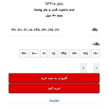
دارای SPF18
عدم ماسیده شدن بر روی پوست
حجم 30 میل
رنگ
220
,
200
,
20
,
15
,
145
,
130
,
125
,
120
رنگ
220
200
20
15
145
130
125
120
+
-
افزودن به سبد خرید
خرید کنید
مقایسه