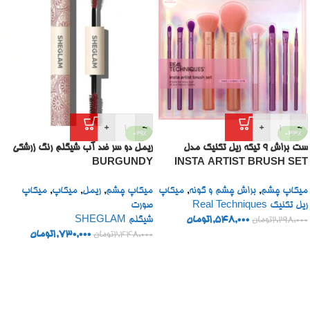
+
-
+
-
-29%
-33%
ست براش 9 تیکه ریل تکنیک مدل
ریمل دو سر ضد آب شیگلم رنگ زرشکی
BURGUNDY
INSTA ARTIST BRUSH SET
میکاپ چشم
,
براش چشم و گونه
,
میکاپ
میکاپ چشم
,
ریمل
,
میکاپ
,
میکاپ
ریل تکنیک Real Techniques
صورت
1,548,000
تومان
شیگلم SHEGLAM
2,298,000
تومان
1,730,000
تومان
2,448,000
تومان