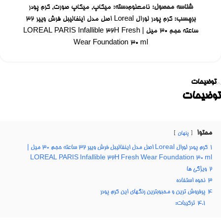
شناسه محصول:
نامعلوم
دسته:
میکاپ
,
میکاپ صورت
,
کرم پودر
برچسب:
کرم پودر لورال Loreal اصل مدل اینفالیبل فرش وییر 32
ساعته حجم ۳۰ میل | LOREAL PARIS Infallible 32H Fresh
Wear Foundation 30 ml
توضیحات
توضیحات
محتوا
پنهان
1
کرم پودر لورال Loreal اصل مدل اینفالیبل فرش وییر 32 ساعته حجم ۳۰ میل |
LOREAL PARIS Infallible 32H Fresh Wear Foundation 30 ml
2
ویژگی ها
3
نحوه استفاده
4
پرفروش ترین و محبوبترین رنگهای این کرم پودر
4.1
ترکیبات: