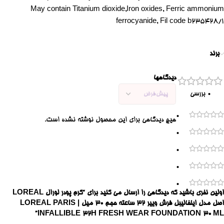
May contain Titanium dioxide,Iron oxides, Ferric ammonium
ferrocyanide, Fil code b235428/1
برند
دیدگاهها
0 بررسی
0
هیچ دیدگاهی برای این محصول نوشته نشده است.
0
0
0
0
اولین نفری باشید که دیدگاهی را ارسال می کنید برای “کرم پودر لورال LOREAL
اصل مدل اینفالیبل فرش وییر 32 ساعته حجم ۳۰ میل | LOREAL PARIS
INFALLIBLE 32H FRESH WEAR FOUNDATION 30 ML”