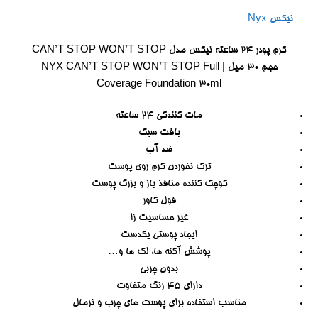
نیکس Nyx
کرم پودر ۲۴ ساعته نیکس مدل CAN’T STOP WON’T STOP
حجم ۳۰ میل | NYX CAN’T STOP WON’T STOP Full
Coverage Foundation 30ml
مات کنندگی 24 ساعته
بافت سبک
ضد آب
ترک نخوردن کرم روی پوست
کوچک کننده منافذ باز و بزرگ پوست
فول کاور
غیر حساسیت زا
ایجاد پوستی یکدست
پوشش آکنه ها، لک ها و…
بدون چربی
دارای 45 رنگ متفاوت
مناسب استفاده برای پوست های چرب و نرمال