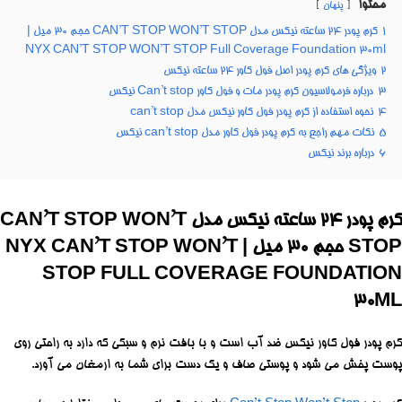
محتوا
پنهان
1
کرم پودر ۲۴ ساعته نیکس مدل CAN’T STOP WON’T STOP حجم ۳۰ میل |
NYX CAN’T STOP WON’T STOP Full Coverage Foundation 30ml
2
ویژگی های کرم پودر اصل فول کاور ۲۴ ساعته نیکس
3
درباره فرمولاسیون کرم پودر مات و فول کاور Can’t stop نیکس
4
نحوه استفاده از کرم پودر فول کاور نیکس مدل can’t stop
5
نکات مهم راجع به کرم پودر فول کاور مدل can’t stop نیکس
6
درباره برند نیکس
کرم پودر ۲۴ ساعته نیکس مدل CAN’T STOP WON’T
STOP حجم ۳۰ میل | NYX CAN’T STOP WON’T
STOP FULL COVERAGE FOUNDATION
30ML
کرم پودر فول کاور نیکس ضد آب است و با بافت نرم و سبکی که دارد به راحتی روی
پوست پخش می شود و پوستی صاف و یک دست برای شما به ارمغان می آورد.