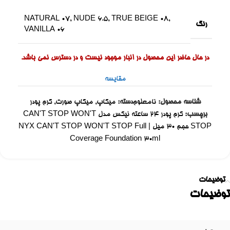
NATURAL 07
,
NUDE 6.5
,
TRUE BEIGE 08
,
رنگ
VANILLA 06
در حال حاضر این محصول در انبار موجود نیست و در دسترس نمی باشد.
مقایسه
شناسه محصول:
نامعلوم
دسته:
میکاپ
,
میکاپ صورت
,
کرم پودر
برچسب:
کرم پودر ۲۴ ساعته نیکس مدل CAN'T STOP WON'T
STOP حجم ۳۰ میل | NYX CAN'T STOP WON'T STOP Full
Coverage Foundation 30ml
توضیحات
توضیحات