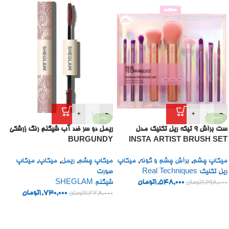
+
-
+
-
-29%
-33%
ست براش 9 تیکه ریل تکنیک مدل
ریمل دو سر ضد آب شیگلم رنگ زرشکی
BURGUNDY
INSTA ARTIST BRUSH SET
میکاپ چشم
,
براش چشم و گونه
,
میکاپ
میکاپ چشم
,
ریمل
,
میکاپ
,
میکاپ
ریل تکنیک Real Techniques
صورت
1,548,000
تومان
شیگلم SHEGLAM
2,298,000
تومان
1,730,000
تومان
2,448,000
تومان