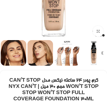
برای بزرگنمایی کلیک کنید
کرم پودر ۲۴ ساعته نیکس مدل CAN’T STOP
WON’T STOP حجم ۳۰ میل | NYX CAN’T
STOP WON’T STOP FULL
COVERAGE FOUNDATION 30ML