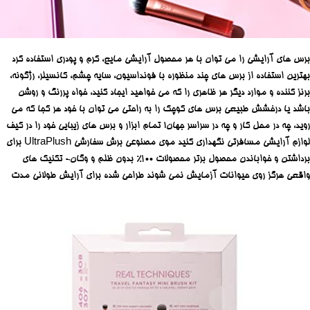
برس های آرایشی را می توان با هر محصول آرایشی مایع، کرم و پودری استفاده کرد
بهترین استفاده از برس های چند منظوره با فونداسیون، سایه چشم، کانسیلر، رژگونه،
برنز کننده و موارد دیگر
هر ظاهری را که می خواهید ایجاد کنید، خواه پررنگ و روشن
باشد یا درخشش طبیعی
برس های کوچک را به راحتی می توان با خود هر کجا که می
روید، چه در محل کار و چه در سراسر جهان!
تمام ابزار و برس های زیبایی خود را در کیف
لوازم آرایشی مسافرتی نگهداری کنید
موی مصنوعی برش سفارشی UltraPlush برای
برداشتن و خواباندن محصول برتر
محصولات 100% بدون ظلم و وگان- تکنیک های
واقعی هرگز روی حیوانات آزمایش نمی شوند
طراحی شده برای آرایش طولانی مدت