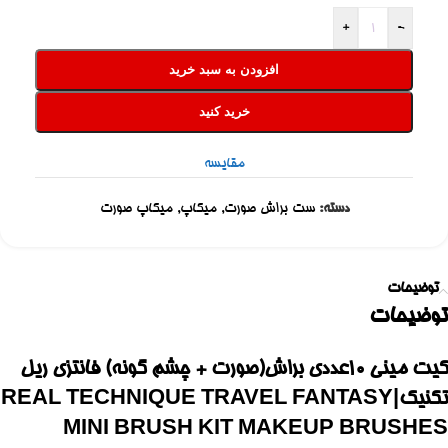
+
-
افزودن به سبد خرید
خرید کنید
مقایسه
دسته:
ست براش صورت
,
میکاپ
,
میکاپ صورت
توضیحات
توضیحات
کیت مینی 10عددی براش(صورت + چشم گونه) فانتزی ریل
تکنیک|REAL TECHNIQUE TRAVEL FANTASY
MINI BRUSH KIT MAKEUP BRUSHES