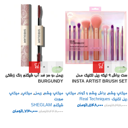
+
-
+
-
-29%
-33%
ست براش 9 تیکه ریل تکنیک مدل
ریمل دو سر ضد آب شیگلم رنگ زرشکی
BURGUNDY
INSTA ARTIST BRUSH SET
میکاپ چشم
,
براش چشم و گونه
,
میکاپ
میکاپ چشم
,
ریمل
,
میکاپ
,
میکاپ
ریل تکنیک Real Techniques
صورت
1,548,000
تومان
شیگلم SHEGLAM
2,298,000
تومان
1,730,000
تومان
2,448,000
تومان